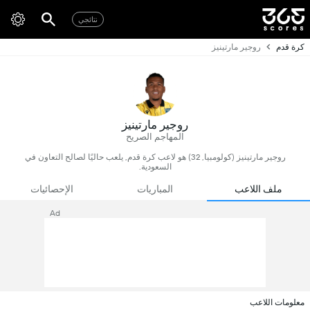
نتائجي
كرة قدم
روجير مارتينيز
روجير مارتينيز
المهاجم الصريح
روجير مارتينيز (كولومبيا, 32) هو لاعب كرة قدم, يلعب حاليًا لصالح التعاون في
السعودية.
ملف اللاعب
المباريات
الإحصائيات
Ad
معلومات اللاعب