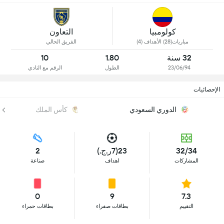
كولومبيا
التعاون
مباريات(28) الأهداف (4)
الفريق الحالي
32 سنة
1.80
10
23/06/94
الطول
الرقم مع النادي
الإحصائيات
الدوري السعودي
كأس الملك
32/34
23(7ر.ج.)
2
المشاركات
اهداف
صناعة
0
9
7.3
التقييم
بطاقات صفراء
بطاقات حمراء