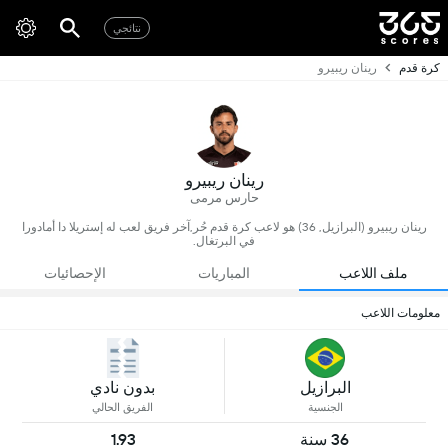
نتائجي
كرة قدم
رينان ريبيرو
رينان ريبيرو
حارس مرمى
رينان ريبيرو (البرازيل, 36) هو لاعب كرة قدم حُر,آخر فريق لعب له إستريلا دا أمادورا
في البرتغال.
ملف اللاعب
المباريات
الإحصائيات
معلومات اللاعب
البرازيل
بدون نادي
الجنسية
الفريق الحالي
36 سنة
1.93