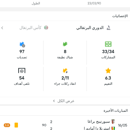
23/03/90
الطول
الإحصائيات
الدوري البرتغالي
كأس البرتغال
97
8
33/34
المشاركات
شباك نظيفة
تصديات
54
2/11
6.3
التقييم
انقاذ ركلات جزاء
تلقى أهداف
عرض الكل
المباريات الأخيرة
سبورتينج براغا
2
16/05
90
5.8
إستريلا دا أمادورا
2