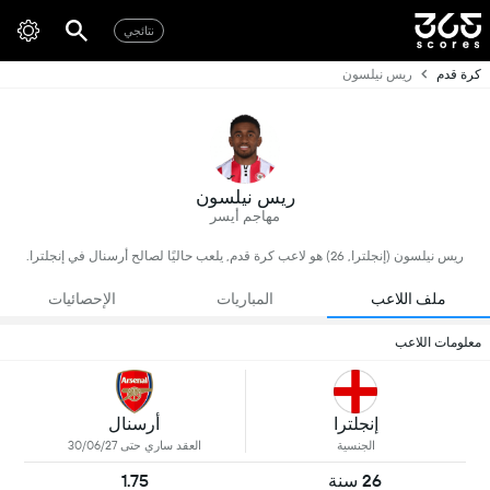
نتائجي
كرة قدم
ريس نيلسون
ريس نيلسون
مهاجم أيسر
ريس نيلسون (إنجلترا, 26) هو لاعب كرة قدم, يلعب حاليًا لصالح أرسنال في إنجلترا.
ملف اللاعب
المباريات
الإحصائيات
معلومات اللاعب
إنجلترا
أرسنال
الجنسية
العقد ساري حتى 30/06/27
26 سنة
1.75