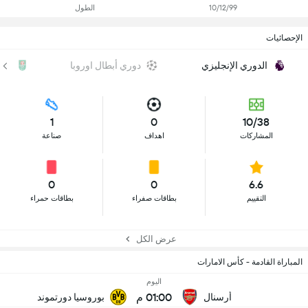
10/12/99
الطول
الإحصائيات
الدوري الإنجليزي
دوري أبطال اوروبا
كأس
1
0
10/38
المشاركات
اهداف
صناعة
0
0
6.6
التقييم
بطاقات صفراء
بطاقات حمراء
عرض الكل
المباراة القادمة - كأس الامارات
اليوم
01:00 م
أرسنال
بوروسيا دورتموند