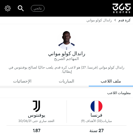
نتائجي
كرة قدم
راندال كولو مواني
راندال كولو مواني
المهاجم الصريح
راندال كولو مواني (فرنسا, 27) هو لاعب كرة قدم, يلعب حاليًا لصالح يوفنتوس في
إيطاليا.
ملف اللاعب
المباريات
الإحصائيات
معلومات اللاعب
فرنسا
يوفنتوس
مباريات(32) الأهداف (9)
العقد ساري حتى 30/06/31
27 سنة
1.87