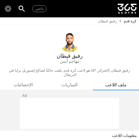
نتائجي
كرة قدم
رفيق قيطان
رفيق قيطان
مهاجم أيمن
رفيق قيطان (الجزائر, 27) هو لاعب كرة قدم, يلعب حاليًا لصالح إشتوريل برايا في
البرتغال.
ملف اللاعب
المباريات
الإحصائيات
Ad
معلومات اللاعب