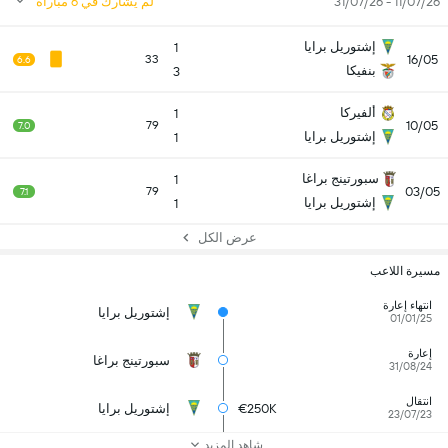
11/07/26 - 31/07/26
لم يشارك في 6 مباراة
إشتوريل برايا
1
16/05
33
6.6
بنفيكا
3
ألفيركا
1
10/05
79
7.0
إشتوريل برايا
1
سبورتينج براغا
1
03/05
79
7.1
إشتوريل برايا
1
عرض الكل
مسيرة اللاعب
انتهاء إعارة
إشتوريل برايا
01/01/25
إعارة
سبورتينج براغا
31/08/24
انتقال
€250K
إشتوريل برايا
23/07/23
شاهد المزيد