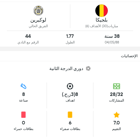
بلجيكا
لوكيرين
مباريات(30) الأهداف (6)
الفريق الحالي
38 سنة
1.77
44
04/05/88
الطول
الرقم مع النادي
الإحصائيات
دوري الدرجة الثانية
28/32
8(3ر.ج.)
8
المشاركات
اهداف
صناعة
0
6
7.0
التقييم
بطاقات صفراء
بطاقات حمراء