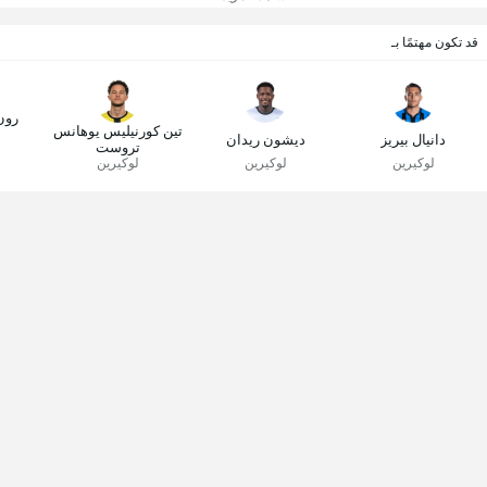
قد تكون مهتمًا بـ
رون
تين كورنيليس يوهانس
دانيال بيريز
ديشون ريدان
تروست
لوكيرين
لوكيرين
لوكيرين