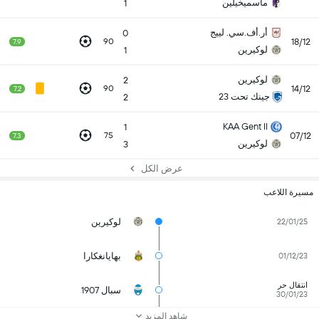
ماسميخيلين
1
أر.أف.سي. لييج
0
18/12
90
7.9
لوكيرين
1
لوكيرين
2
14/12
90
7.2
جينك تحت 23
2
KAA Gent II
1
07/12
75
7.3
لوكيرين
3
عرض الكل
مسيرة اللاعب
لوكيرين
22/01/25
بهايانغكارا
01/12/23
انتقال حر
سبال 1907
30/01/23
شاهد المزيد