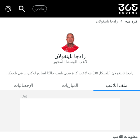
نتائجي
كرة قدم
رادجا ناينغولان
رادجا ناينغولان
لاعب الوسط المحور
رادجا ناينغولان (بلجيكا, 38) هو لاعب كرة قدم, يلعب حاليًا لصالح لوكيرين في بلجيكا.
ملف اللاعب
المباريات
الإحصائيات
Ad
معلومات اللاعب