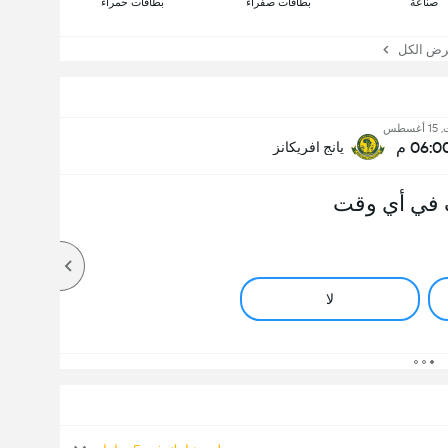
صناعة
بطاقات صفراء
بطاقات حمراء
 الكل
غسطس
06:0 م
يانج افريكانز
 في أي وقت
لا