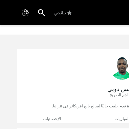
نتائجي
نس دوبي
اجم الصريح
لمباريات
الإحصائيات