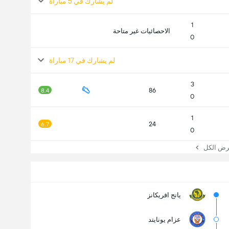
لم يشارك في 5 مباراة
1
الاحصائيات غير متاحة
0
لم يشارك في 17 مباراة
3
86
8.4
0
1
24
6.7
0
 الكل
يانج افريكانز
عزام يونايتد