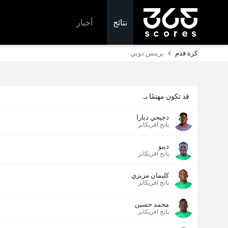
نتائج
أخبار
كرة قدم
برينس دوبي
قد تكون مهتمًا بـ
دجيجي ديارا
يانج افريكانز
ديبو
يانج افريكانز
كليمان مزيزي
يانج افريكانز
محمد حسين
يانج افريكانز