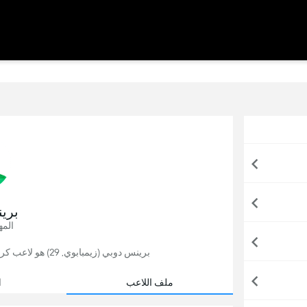
بري
المه
برينس دوبي (زيمبابوي, 29) هو لاعب كرة قدم, يلعب حاليًا لصالح يانج افريكانز في تنزانيا.
ملف اللاعب
ا