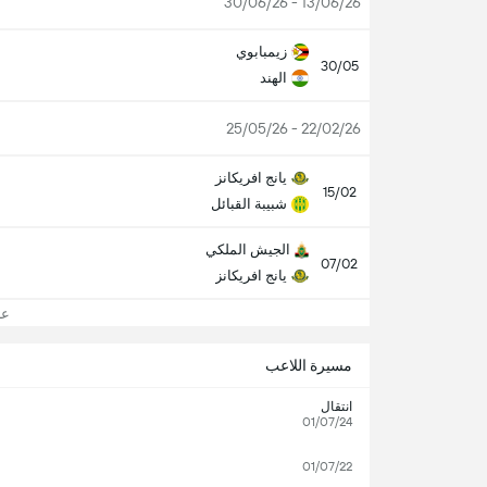
13/06/26 - 30/06/26
زيمبابوي
30/05
الهند
22/02/26 - 25/05/26
يانج افريكانز
15/02
شبيبة القبائل
الجيش الملكي
07/02
يانج افريكانز
عرض
مسيرة اللاعب
انتقال
01/07/24
01/07/22