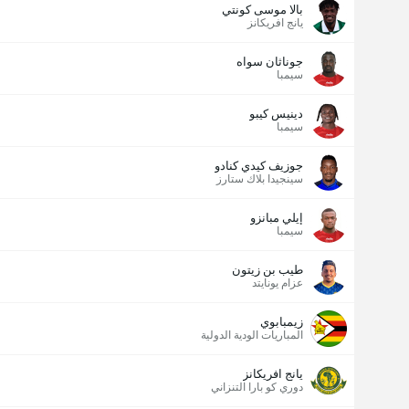
بالا موسى كونتي
يانج افريكانز
جوناثان سواه
سيمبا
دينيس كيبو
سيمبا
جوزيف كيدي كنادو
سينجيدا بلاك ستارز
إيلي مبانزو
سيمبا
طيب بن زيتون
عزام يونايتد
زيمبابوي
المباريات الودية الدولية
يانج افريكانز
دوري كو بارا التنزاني