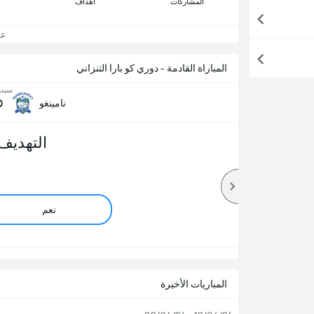
المشاركات
اهداف
عرض
المباراة القادمة - دوري كو بارا التنزاني
سبت, 15 أ
0
نامينغو
التهديف
نعم
المباريات الأخيرة