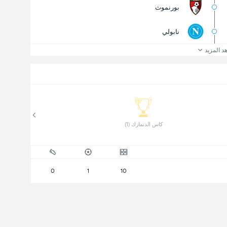
بورنموث
نابولي
د المزيد
 كاس الدنمارك (1) 
0
1
10