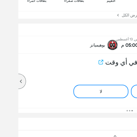
التقييم
بطاقات صفراء
بطاقات حمراء
 الكل
أغسطس
05:0 م
بوهيميانز
في أي وقت
لا
0