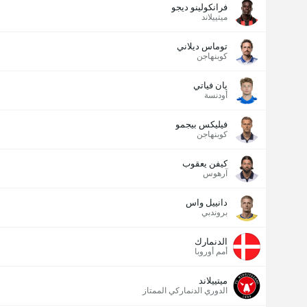
فرانكولينو ديجو
ميتييلاند
توماس ديلاني
كوبنهاجن
يان فياتي
أودنسة
فيليكس بيجمو
كوبنهاجن
كيفن يعقوب
آرهوس
دانييل واس
بروندبي
الدنمارك
أمم أوروبا
ميتييلاند
الدوري الدنماركي الممتاز