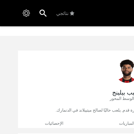
نتائجي
ب بيلينج
الوسط المحور
لمباريات
الإحصائيات