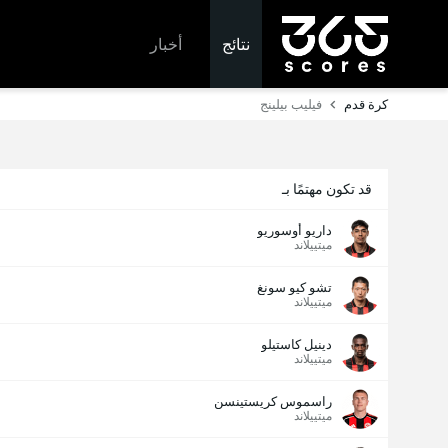
نتائج
أخبار
كرة قدم
فيليب بيلينج
قد تكون مهتمًا بـ
داريو أوسوريو
ميتييلاند
تشو كيو سونغ
ميتييلاند
دينيل كاستيلو
ميتييلاند
راسموس كريستينسن
ميتييلاند