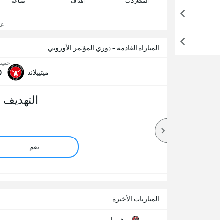
المشاركات
اهداف
صناعة
عرض
المباراة القادمة - دوري المؤتمر الأوروبي
خميس, 13 
0
ميتييلاند
التهديف 
نعم
المباريات الأخيرة
بوهيميانز