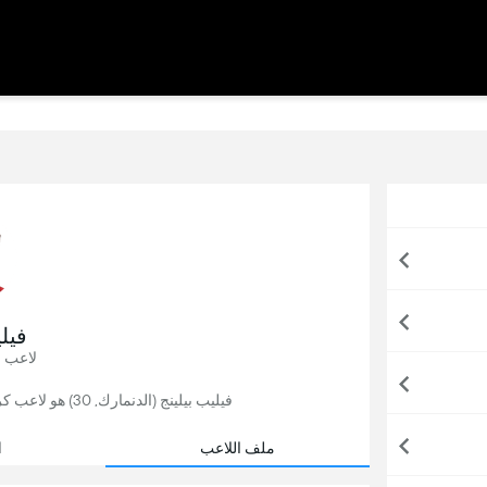
فيلي
لاعب 
فيليب بيلينج (الدنمارك, 30) هو لاعب كرة قدم, يلعب حاليًا لصالح ميتييلاند في الدنمارك.
ملف اللاعب
ا