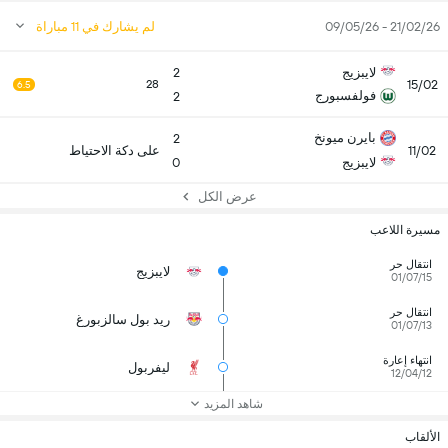
21/02/26 - 09/05/26
لم يشارك في 11 مباراة
لايبزيج
2
15/02
28
6.5
فولفسبورج
2
بايرن ميونخ
2
11/02
على دكة الاحتياط
لايبزيج
0
عرض الكل
مسيرة اللاعب
انتقال حر
لايبزيج
01/07/15
انتقال حر
ريد بول سالزبورغ
01/07/13
انتهاء إعارة
ليفربول
12/04/12
شاهد المزيد
الألقاب