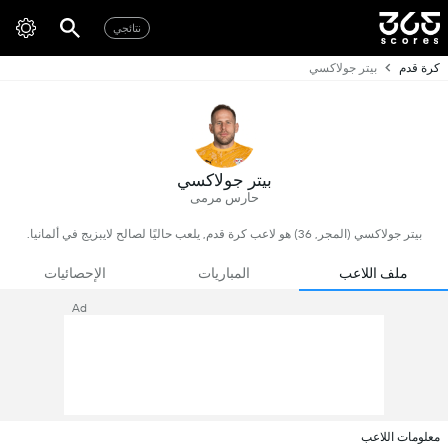
نتائجي
كرة قدم
بيتر جولاكسي
بيتر جولاكسي
حارس مرمى
بيتر جولاكسي (المجر, 36) هو لاعب كرة قدم, يلعب حاليًا لصالح لايبزيج في ألمانيا.
ملف اللاعب
المباريات
الإحصائيات
Ad
معلومات اللاعب