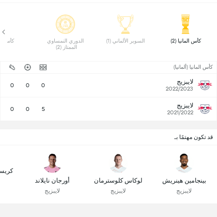
 كأس المانيا (2) 
 السوبر الألماني (1) 
 الدوري النمساوي 
 كأس (2) 
الممتاز (2) 
كأس المانيا (ألمانيا)
لايبزيج
0
0
0
2022/2023
لايبزيج
0
0
5
2021/2022
قد تكون مهتمًا بـ
كريست
بينجامين هينريش
لوكاس كلوسترمان
أورجان نايلاند
لايبزيج
لايبزيج
لايبزيج