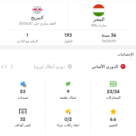
لايبزيج
المجر
العقد ساري حتى 30/06/27
مباريات(58)
36 سنة
1.93
1
06/05/90
الطول
الرقم مع النادي
الإحصائيات
الدوري الألماني
دوري أبطال اوروبا
كأس ا
53
9
23/34
المشاركات
شباك نظيفة
تصديات
32
0/2
6.6
التقييم
انقاذ ركلات جزاء
تلقى أهداف