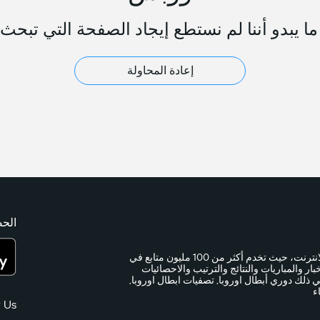
ا يبدو أننا لم نستطع إيجاد الصفحة التي تبحث 
إعادة المحاولة
الحص
365Scores هي خدمة النتائج المباشرة الأسرع والأكثر دقة عبر الانترنت، حيث تخدم أكثر من 100 مليون متابع في
 كرة قدم آخر الأخبار والمباريات والنتائج والترتيب والاحصائيات
ي ذلك دوري أبطال اوروبا, تصفيات ابطال اوروبا,
ء
 Us: