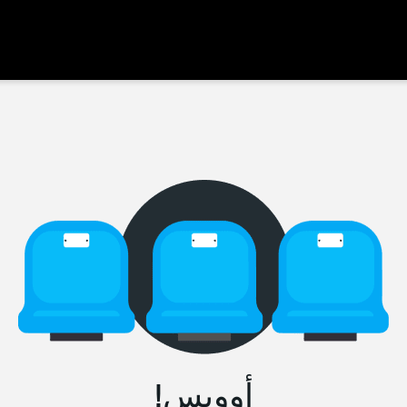
أووبس!