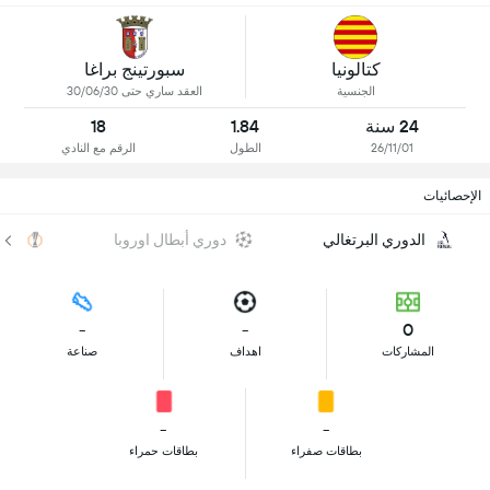
كتالونيا
سبورتينج براغا
الجنسية
العقد ساري حتى 30/06/30
24 سنة
1.84
18
26/11/01
الطول
الرقم مع النادي
الإحصائيات
الدوري البرتغالي
دوري أبطال اوروبا
الد
-
-
0
المشاركات
اهداف
صناعة
-
-
بطاقات صفراء
بطاقات حمراء