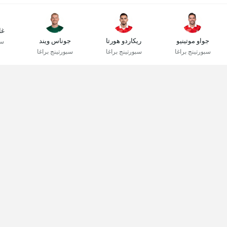
غا
جواو موتينيو
ريكاردو هورتا
جوناس ويند
سب
سبورتينج براغا
سبورتينج براغا
سبورتينج براغا