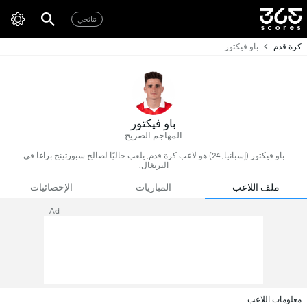
نتائجي
كرة قدم
باو فيكتور
باو فيكتور
المهاجم الصريح
باو فيكتور (إسبانيا, 24) هو لاعب كرة قدم, يلعب حاليًا لصالح سبورتينج براغا في
البرتغال.
ملف اللاعب
المباريات
الإحصائيات
Ad
معلومات اللاعب