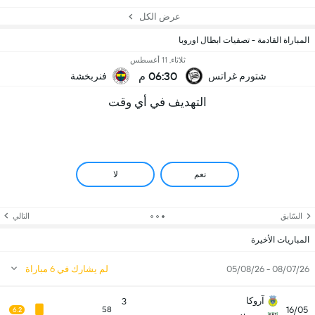
عرض الكل
المباراة القادمة - تصفيات ابطال اوروبا
ثلاثاء, 11 أغسطس
06:30 م
شتورم غراتس
فنربخشة
التهديف في أي وقت
نعم
لا
السّابق
التالي
المباريات الأخيرة
08/07/26 - 05/08/26
لم يشارك في 6 مباراة
آروكا
3
16/05
58
6.2