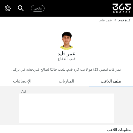
نتائجي
كرة قدم
عمر فايد
عمر فايد
قلب الدفاع
عمر فايد (مصر, 23) هو لاعب كرة قدم, يلعب حاليًا لصالح فنربخشة في تركيا.
ملف اللاعب
المباريات
الإحصائيات
Ad
معلومات اللاعب