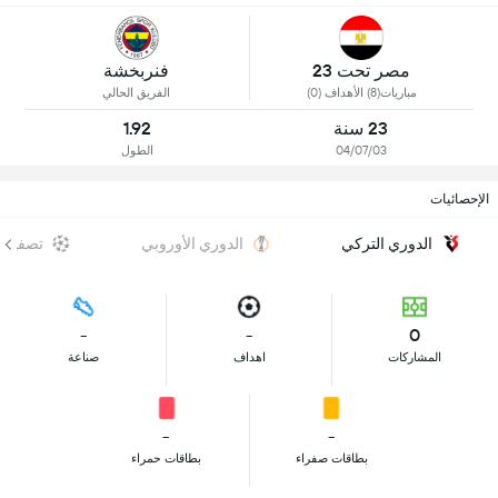
مصر تحت 23
فنربخشة
مباريات(8) الأهداف (0)
الفريق الحالي
23 سنة
1.92
04/07/03
الطول
الإحصائيات
الدوري التركي
الدوري الأوروبي
تصفيات 
-
-
0
المشاركات
اهداف
صناعة
-
-
بطاقات صفراء
بطاقات حمراء