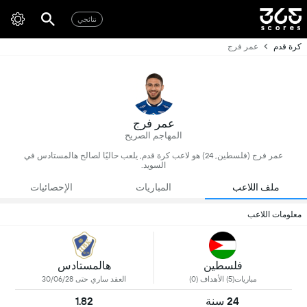
نتائجي
كرة قدم
عمر فرج
عمر فرج
المهاجم الصريح
عمر فرج (فلسطين, 24) هو لاعب كرة قدم, يلعب حاليًا لصالح هالمستادس في
السويد.
ملف اللاعب
المباريات
الإحصائيات
معلومات اللاعب
فلسطين
هالمستادس
مباريات(5) الأهداف (0)
العقد ساري حتى 30/06/28
24 سنة
1.82