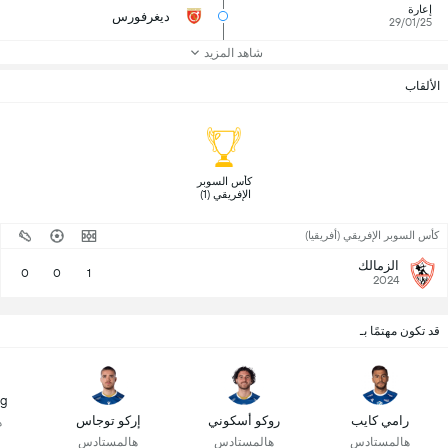
إعارة
ديغرفورس
29/01/25
شاهد المزيد
الألقاب
 كأس السوبر 
الإفريقي (1) 
كأس السوبر الإفريقي (أفريقيا)
الزمالك
0
0
1
2024
قد تكون مهتمًا بـ
ng
رامي كايب
روكو أسكوني
إركو توجاس
ه
هالمستادس
هالمستادس
هالمستادس