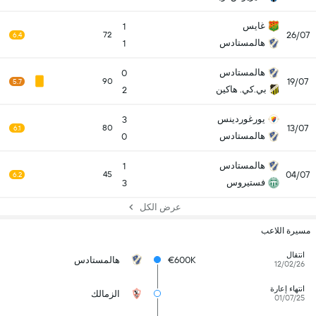
غايس
1
26/07
72
6.4
هالمستادس
1
هالمستادس
0
19/07
90
5.7
بي.كي. هاكين
2
يورغوردينس
3
13/07
80
6.1
هالمستادس
0
هالمستادس
1
04/07
45
6.2
فستيروس
3
عرض الكل
مسيرة اللاعب
انتقال
€600K
هالمستادس
12/02/26
انتهاء إعارة
الزمالك
01/07/25