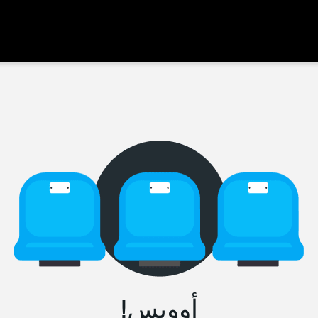
أووبس!