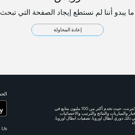
ا يبدو أننا لم نستطع إيجاد الصفحة التي تبحث 
إعادة المحاولة
الحص
365Scores هي خدمة النتائج المباشرة الأسرع والأكثر دقة عبر الانترنت، حيث تخدم أكثر من 100 مليون متابع في
 كرة قدم آخر الأخبار والمباريات والنتائج والترتيب والاحصائيات
ي ذلك دوري أبطال اوروبا, تصفيات ابطال اوروبا,
ء
 Us: