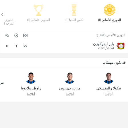
 الدوري الألماني (1) 
 كأس المانيا (1) 
 السوبر الألماني (1) 
الدرجة الأولى 
الدوري الألماني (ألمانيا)
باير ليفركوزن
0
1
22
2023/2024
قد تكون مهتمًا بـ
بير
نيكولا زاليفسكي
مارتن دي رون
راوول بيلانوفا
أتالانتا
أتالانتا
أتالانتا