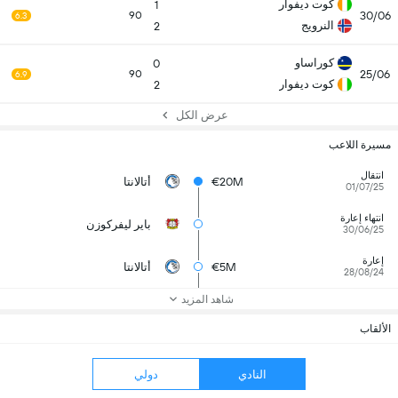
كوت ديفوار
1
30/06
90
6.3
النرويج
2
كوراساو
0
25/06
90
6.9
كوت ديفوار
2
عرض الكل
مسيرة اللاعب
انتقال
€20M
أتالانتا
01/07/25
انتهاء إعارة
باير ليفركوزن
30/06/25
إعارة
€5M
أتالانتا
28/08/24
شاهد المزيد
الألقاب
النادي
دولي