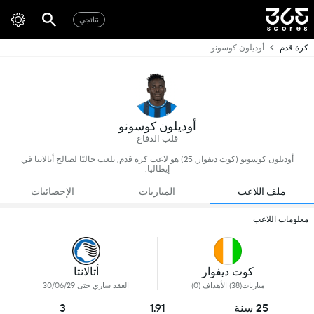
نتائجي
كرة قدم
أوديلون كوسونو
أوديلون كوسونو
قلب الدفاع
أوديلون كوسونو (كوت ديفوار, 25) هو لاعب كرة قدم, يلعب حاليًا لصالح أتالانتا في
إيطاليا.
ملف اللاعب
المباريات
الإحصائيات
معلومات اللاعب
كوت ديفوار
أتالانتا
مباريات(38) الأهداف (0)
العقد ساري حتى 30/06/29
25 سنة
1.91
3