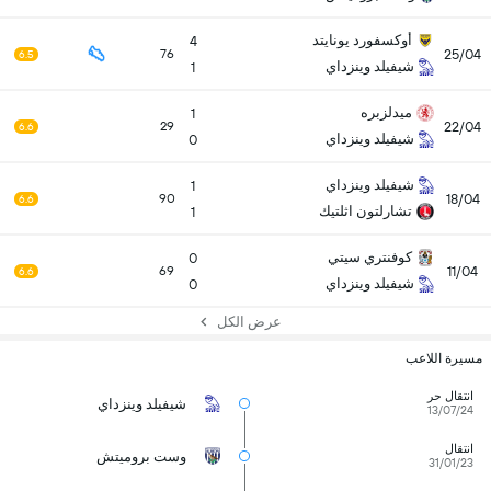
أوكسفورد يونايتد
4
25/04
76
6.5
شيفيلد وينزداي
1
ميدلزبره
1
22/04
29
6.6
شيفيلد وينزداي
0
شيفيلد وينزداي
1
18/04
90
6.6
تشارلتون اثلتيك
1
كوفنتري سيتي
0
11/04
69
6.6
شيفيلد وينزداي
0
عرض الكل
مسيرة اللاعب
انتقال حر
شيفيلد وينزداي
13/07/24
انتقال
وست بروميتش
31/01/23