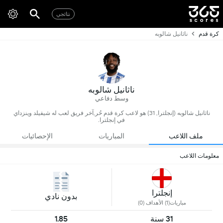
نتائجي
كرة قدم
ناثانيل شالوبه
ناثانيل شالوبه
وسط دفاعي
ناثانيل شالوبه (إنجلترا, 31) هو لاعب كرة قدم حُر,آخر فريق لعب له شيفيلد وينزداي
في إنجلترا.
ملف اللاعب
المباريات
الإحصائيات
معلومات اللاعب
إنجلترا
بدون نادي
مباريات(1) الأهداف (0)
31 سنة
1.85