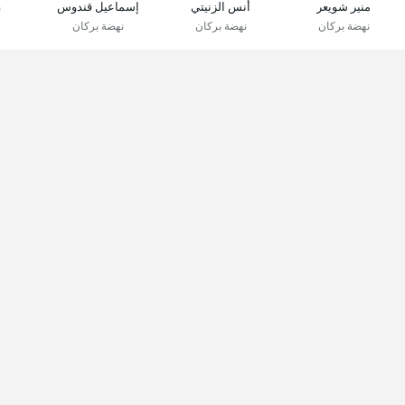
منير شويعر
أنس الزنيتي
إسماعيل قندوس
ن
نهضة بركان
نهضة بركان
نهضة بركان