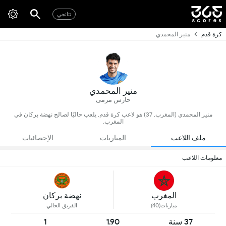
نتائجي
كرة قدم
منير المحمدي
منير المحمدي
حارس مرمى
منير المحمدي (المغرب, 37) هو لاعب كرة قدم, يلعب حاليًا لصالح نهضة بركان في
المغرب.
ملف اللاعب
المباريات
الإحصائيات
معلومات اللاعب
المغرب
نهضة بركان
مباريات(40)
الفريق الحالي
37 سنة
1.90
1