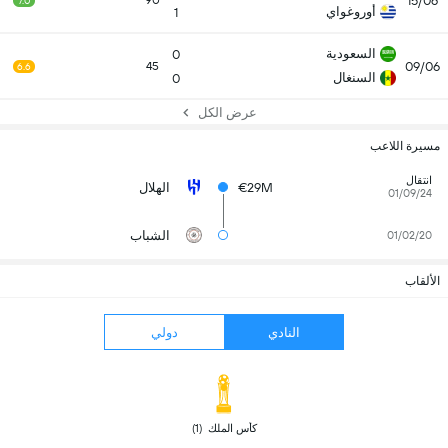
15/06
90
7.0
أوروغواي
1
السعودية
0
09/06
45
6.6
السنغال
0
عرض الكل
مسيرة اللاعب
انتقال
€29M
الهلال
01/09/24
الشباب
01/02/20
الألقاب
النادي
دولي
 كأس الملك  (1) 