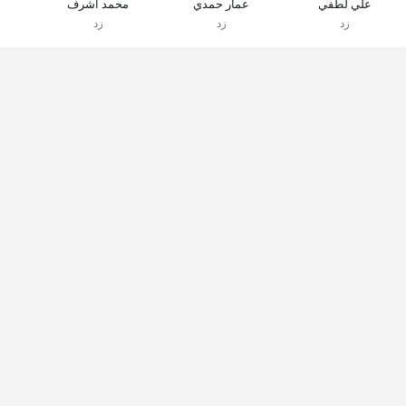
علي لطفي
عمار حمدي
محمد أشرف
زد
زد
زد