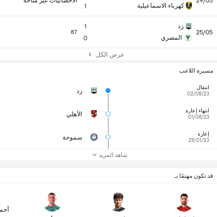
29/05
الاحصائيات غير متاحة
كهرباء الاسماعيلية
1
زد
1
25/05
87
المصري
0
عرض الكل
مسيرة اللاعب
انتقال
زد
02/08/23
انتهاء إعارة
الأهلي
01/08/23
إعارة
سموحة
29/01/23
شاهد المزيد
قد تكون مهتمًا بـ
أحم