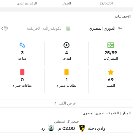
22/08/01
الطول
الرقم مع النادي
الإحصائيات
الدوري المصري
الكونفدرالية الافريقية
ك
3
4
25/59
المشاركات
اهداف
صناعة
0
1
6.9
التقييم
بطاقات صفراء
بطاقات حمراء
عرض الكل
المباراة القادمة - الدوري المصري
جمعة, 21 أغسطس
02:00 م
وادي دجلة
زد