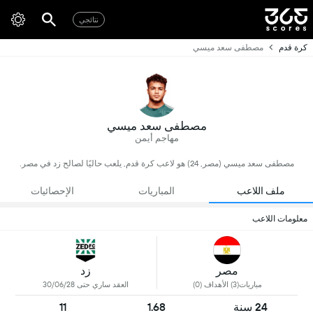
نتائجي
كرة قدم
مصطفى سعد ميسي
مصطفى سعد ميسي
مهاجم أيمن
مصطفى سعد ميسي (مصر, 24) هو لاعب كرة قدم, يلعب حاليًا لصالح زد في مصر.
ملف اللاعب
المباريات
الإحصائيات
معلومات اللاعب
مصر
زد
مباريات(3) الأهداف (0)
العقد ساري حتى 30/06/28
24 سنة
1.68
11