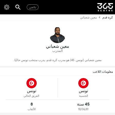
نتائجي
كرة قدم
معين شعباني
معين شعباني
المدرب
معين شعباني (تونس, 45) هو مدرب كرة قدم، يدرب منتخب تونس حاليًا.
معلومات اللاعب
تونس
تونس
الجنسية
الفريق الحالي
45 سنة
8
18/06/81
الألقاب