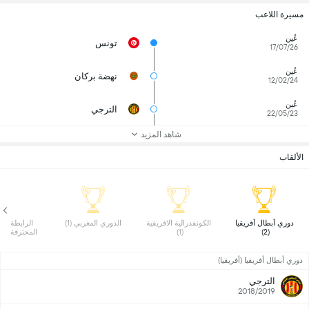
مسيرة اللاعب
عُين
تونس
17/07/26
عُين
نهضة بركان
12/02/24
عُين
الترجي
22/05/23
شاهد المزيد
الألقاب
 دوري أبطال أفريقيا 
 الكونفدرالية الافريقية 
 الدوري المغربي (1) 
(2) 
(1) 
المحترفة الأولى
دوري أبطال أفريقيا (أفريقيا)
الترجي
2018/2019