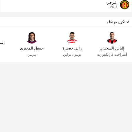
الترجي
2018
قد تكون مهتمًا بـ
إسم
إلياس السخيري
راني خضيرة
حنبعل المجبري
آينتراخت فرانكفورت
يونيون برلين
بيرنلي