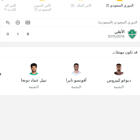
 الدوري السعودي (1) 
 كأس الملك  (2) 
 كأس السوبر 
السعودي (1) 
للاندية الابطال
الدوري السعودي (السعودية)
الأهلي
0
1
8
2015/2016
قد تكون مهتمًا بـ
ف
ديوغو كييروس
أفونسو تايرا
نبيل عماد دونجا
النجمة
النجمة
النجمة