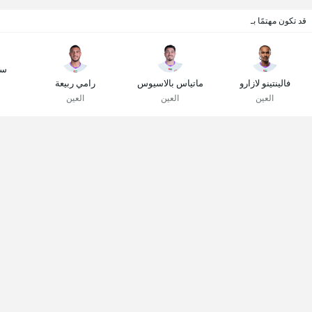
قد تكون مهتمًا بـ
سف
فالينتينو لازارو
ماتياس بالاسيوس
رامي ربيعة
العين
العين
العين