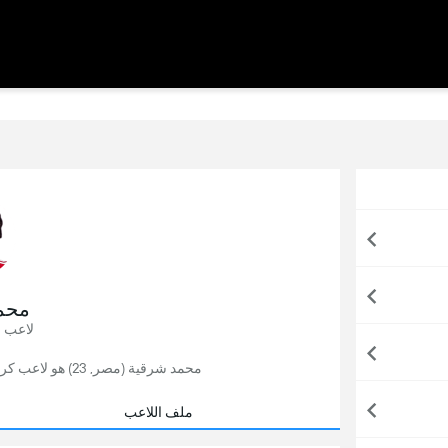
محم
لاعب 
محمد شرقية (مصر, 23) هو لاعب كرة قدم حُر,آخر فريق لعب له الأهلي في مصر.
ملف اللاعب