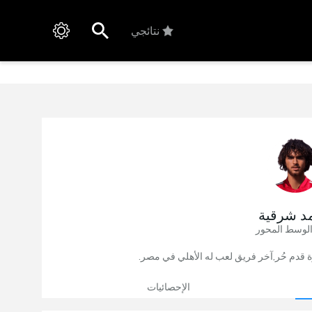
نتائجي
د شرقية
الوسط المحور
الإحصائيات