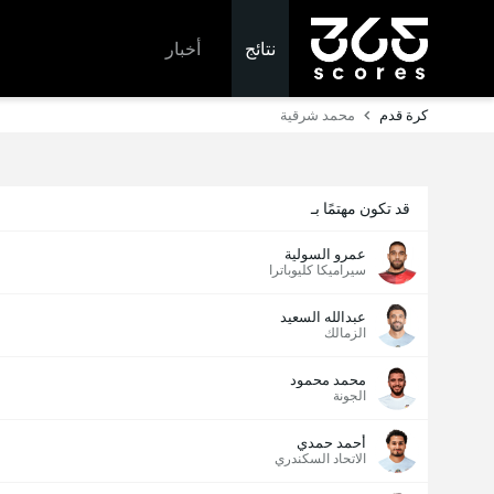
نتائج
أخبار
كرة قدم
محمد شرقية
قد تكون مهتمًا بـ
عمرو السولية
سيراميكا كليوباترا
عبدالله السعيد
الزمالك
محمد محمود
الجونة
أحمد حمدي
الاتحاد السكندري