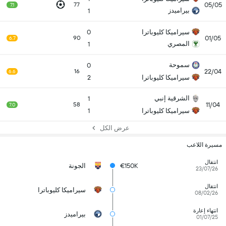
05/05
77
7.1
بيراميدز
1
سيراميكا كليوباترا
0
01/05
90
6.7
المصري
1
سموحة
0
22/04
16
6.6
سيراميكا كليوباترا
2
الشرقية إنبي
1
11/04
58
7.0
سيراميكا كليوباترا
1
عرض الكل
مسيرة اللاعب
انتقال
€150K
الجونة
23/07/26
انتقال
سيراميكا كليوباترا
08/02/26
انتهاء إعارة
بيراميدز
01/07/25