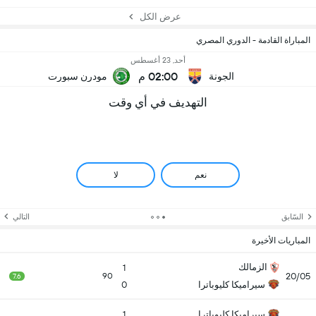
عرض الكل
المباراة القادمة - الدوري المصري
أحد, 23 أغسطس
02:00 م
الجونة
مودرن سبورت
التهديف في أي وقت
نعم
لا
السّابق
التالي
المباريات الأخيرة
الزمالك
1
20/05
90
7.6
سيراميكا كليوباترا
0
سيراميكا كليوباترا
1