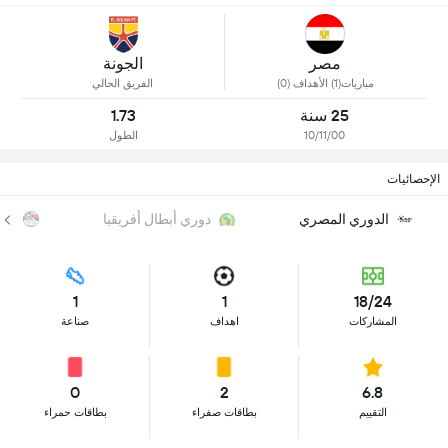
مصر
الجونة
مباريات(1) الأهداف (0)
الفريق الحالي
25 سنة
1.73
10/11/00
الطول
الإحصائيات
الدوري المصري
دوري أبطال أفريقيا
كأ
1
1
18/24
المشاركات
اهداف
صناعة
0
2
6.8
التقييم
بطاقات صفراء
بطاقات حمراء