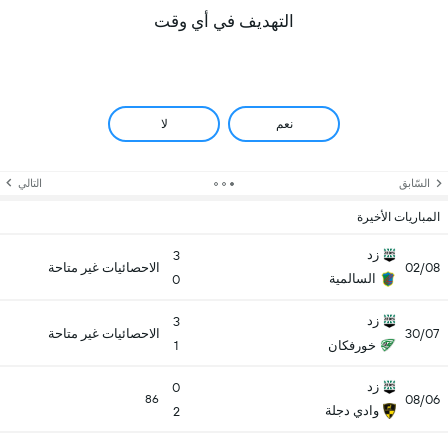
التهديف في أي وقت
نعم
لا
السّابق
التالي
المباريات الأخيرة
زد
3
02/08
الاحصائيات غير متاحة
السالمية
0
زد
3
30/07
الاحصائيات غير متاحة
خورفكان
1
زد
0
08/06
86
وادي دجلة
2