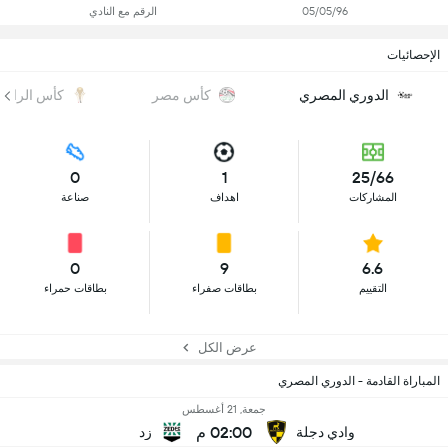
05/05/96
الرقم مع النادي
الإحصائيات
الدوري المصري
كأس مصر
كأس الرابط
0
1
25/66
المشاركات
اهداف
صناعة
0
9
6.6
التقييم
بطاقات صفراء
بطاقات حمراء
عرض الكل
المباراة القادمة - الدوري المصري
جمعة, 21 أغسطس
02:00 م
وادي دجلة
زد