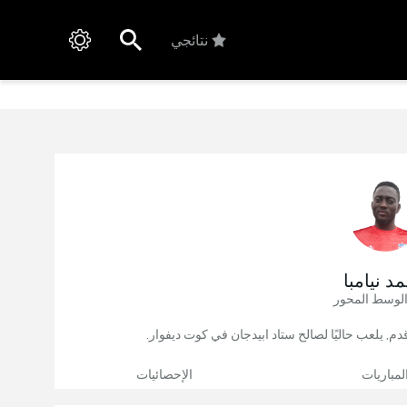
نتائجي
د نيامبا
الوسط المحور
لمباريات
الإحصائيات