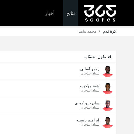
نتائج
أخبار
كرة قدم
محمد نيامبا
قد تكون مهتمًا بـ
روجر أسالي
ستاد ابيدجان
شيخ موكورو
ستاد ابيدجان
سان جين كوري
ستاد ابيدجان
إبراهيم بانسيه
ستاد ابيدجان