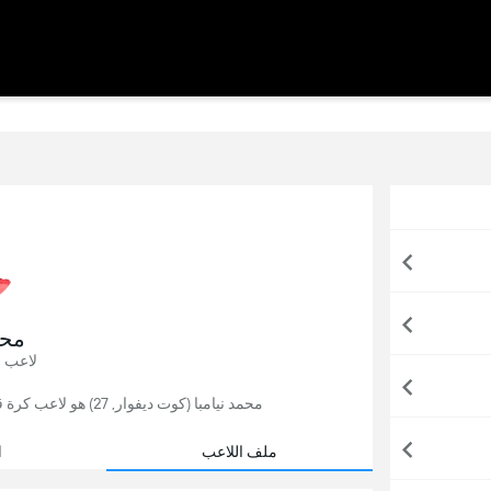
محم
لاعب 
محمد نيامبا (كوت ديفوار, 27) هو لاعب كرة قدم, يلعب حاليًا لصالح ستاد ابيدجان في كوت ديفوار.
ملف اللاعب
ا