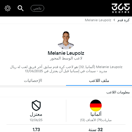
نتائجي
كرة قدم
Melanie Leupolz
Melanie Leupolz
لاعب الوسط المحور
Melanie Leupolz (ألمانيا, 32) هو لاعب كرة قدم سابق, آخر فريق لعب له ريال
مدريد - سيدات في إسبانيا قبل أن يعتزل في 13/06/2025
ملف اللاعب
الإحصائيات
معلومات اللاعب
ألمانيا
معتزل
مباريات(79) الأهداف (13)
13/06/25
32 سنة
1.73