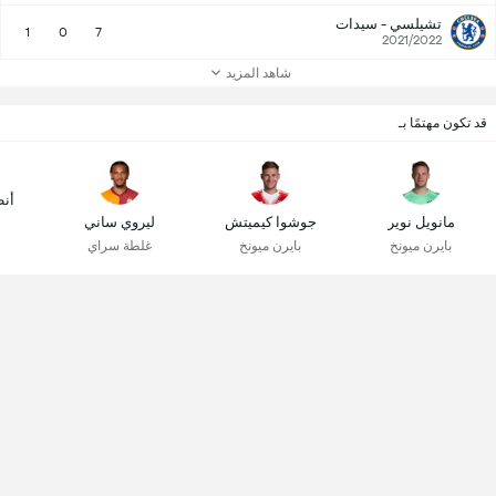
تشيلسي - سيدات
1
0
7
2021/2022
شاهد المزيد
قد تكون مهتمًا بـ
أنط
مانويل نوير
جوشوا كيميتش
ليروي ساني
بايرن ميونخ
بايرن ميونخ
غلطة سراي