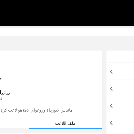
ماتيا
قل
ماتياس لابوردا (أوروغواي, 26) هو لاعب كرة قدم, يلعب حاليًا لصالح فانكوفر وايت كابس في كندا.
ملف اللاعب
ا