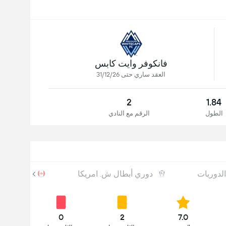
فانكوفر وايت كابس
العقد ساري حتى 31/12/26
2
1.84
الطول
الرقم مع النادي
لدوريات
دوري أبطال ش. امريكا
التشامبيو
0
2
7.0