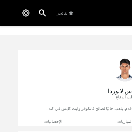
نتائجي
س لابوردا
ب الدفاع
لمباريات
الإحصائيات