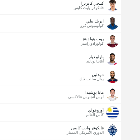
كينجي كابريرا
فانكوفر وايت كابس
ايريك بيلي
كولومبوس كرو
روب هولدينج
كولورادو رابيدز
باولو دياز
أتلانتا يونايتد
د.يدلين
ريال سالت لايك
مايا يوشيدا
لوس أنجلوس غالاكسي
أوروغواي
كأس العالم
فانكوفر وايت كابس
الدوري الأمريكي الممتاز