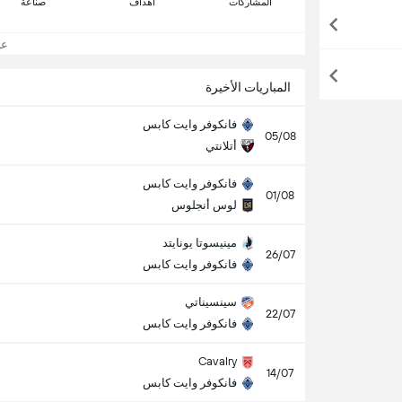
المشاركات
اهداف
صناعة
عرض
المباريات الأخيرة
فانكوفر وايت كابس
05/08
أتلانتي
فانكوفر وايت كابس
01/08
لوس أنجلوس
مينيسوتا يونايتد
26/07
فانكوفر وايت كابس
سينسيناتي
22/07
فانكوفر وايت كابس
Cavalry
14/07
فانكوفر وايت كابس