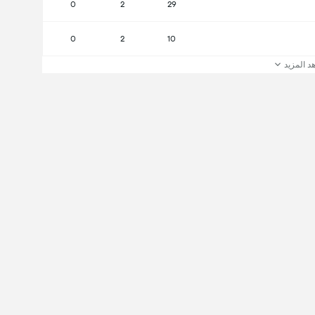
0
2
29
0
2
10
د المزيد