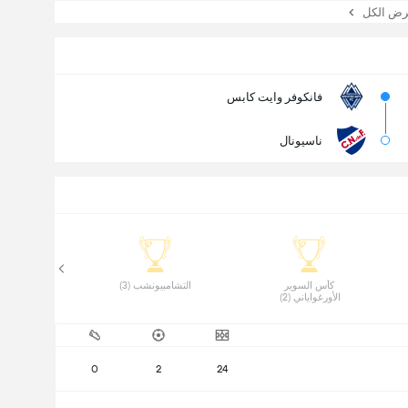
 الكل
فانكوفر وايت كابس
ناسيونال
 كأس السوير 
 التشامبيونشب (3) 
الأورغواياني (2) 
0
2
24