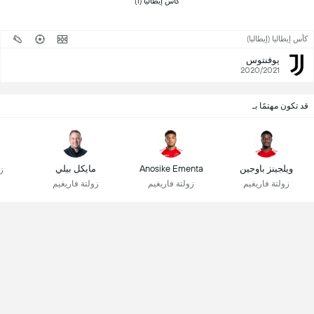
 كأس إيطاليا (1) 
كأس إيطاليا (إيطاليا)
يوفنتوس
2020/2021
قد تكون مهتمًا بـ
ويلجينز باوجين
Anosike Ementa
مايكل بيلي
ز
زولتة فاريغيم
زولتة فاريغيم
زولتة فاريغيم