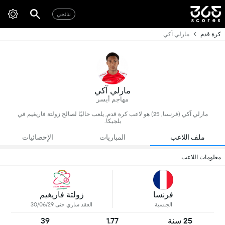
نتائجي
كرة قدم
مارلي آكي
مارلي آكي
مهاجم أيسر
مارلي آكي (فرنسا, 25) هو لاعب كرة قدم, يلعب حاليًا لصالح زولتة فاريغيم في
بلجيكا.
ملف اللاعب
المباريات
الإحصائيات
معلومات اللاعب
فرنسا
زولتة فاريغيم
الجنسية
العقد ساري حتى 30/06/29
25 سنة
1.77
39