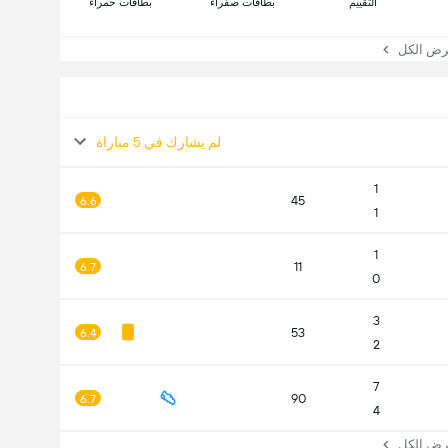
التقييم
بطاقات صفراء
بطاقات حمراء
 الكل
لم يشارك في 5 مباراة
1
45
6.6
1
1
11
6.7
0
3
53
6.4
2
7
90
6.7
4
 الكل