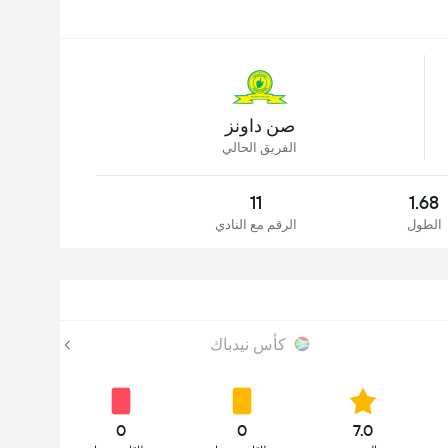
صن داونز
الفريق الحالي
11
1.68
الطول
الرقم مع النادي
كأس نيدباك
0
0
7.0