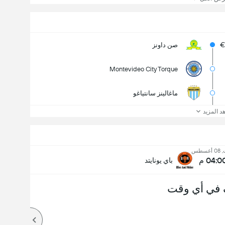
صن داونز
Montevideo City Torque
ماغالينز سانتياغو
د المزيد
غسطس
04:0 م
باي يونايتد
 في أي وقت