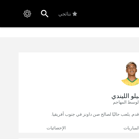
نتائجي
لو الليندي
لوسط المهاجم
لمباريات
الإحصائيات