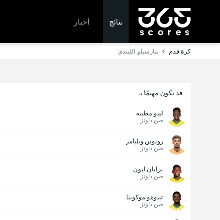
نتائج
أخبار
كرة قدم
مارسيلو الليندي
قد تكون مهتمًا بـ
ليبو مطيبه
صن داونز
رونوين ويليامز
صن داونز
برايان ليون
صن داونز
تيبوهو موكوينا
صن داونز