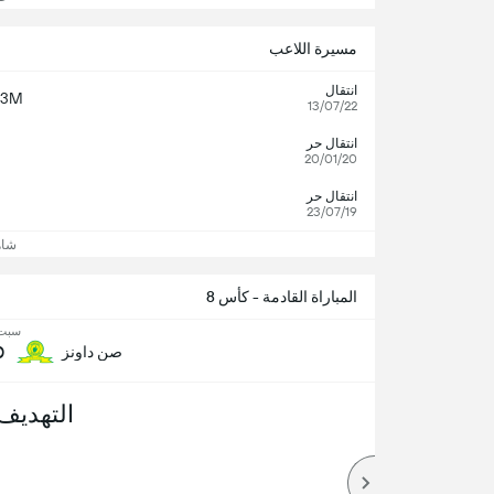
مسيرة اللاعب
انتقال
€3M
13/07/22
انتقال حر
20/01/20
انتقال حر
23/07/19
شاه
المباراة القادمة - كأس 8
سبت, 08 أ
0
صن داونز
التهديف