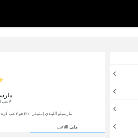
مارسي
لاعب ا
مارسيلو الليندي (تشيلي, 27) هو لاعب كرة قدم, يلعب حاليًا لصالح صن داونز في جنوب أفريقيا.
ملف اللاعب
ا