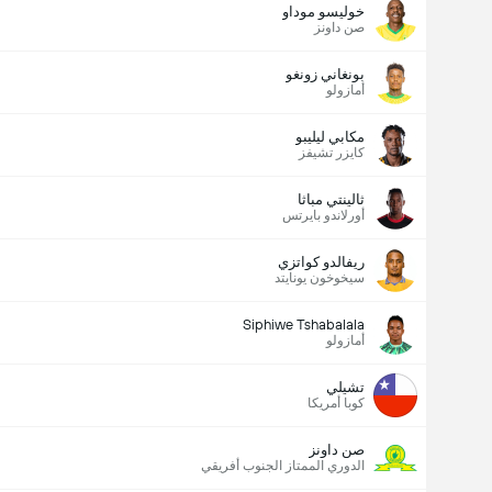
خوليسو موداو
صن داونز
بونغاني زونغو
أمازولو
مكابي ليليبو
كايزر تشيفز
ثالينتي مباثا
أورلاندو بايرتس
ريفالدو كواتزي
سيخوخون يونايتد
Siphiwe Tshabalala
أمازولو
تشيلي
كوبا أمريكا
صن داونز
الدوري الممتاز الجنوب أفريقي