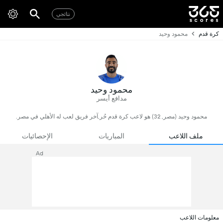
نتائجي
كرة قدم
محمود وحيد
محمود وحيد
مدافع أيسر
محمود وحيد (مصر, 32) هو لاعب كرة قدم حُر,آخر فريق لعب له الأهلي في مصر.
ملف اللاعب
المباريات
الإحصائيات
Ad
معلومات اللاعب