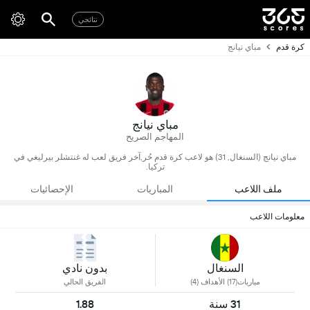
نتائجي
كرة قدم
مباي نيانج
مباي نيانج
المهاجم الصريح
مباي نيانج (السنغال, 31) هو لاعب كرة قدم حُر,آخر فريق لعب له غنتشلر بيرليغي في
تركيا.
ملف اللاعب
المباريات
الإحصائيات
معلومات اللاعب
السنغال
بدون نادي
مباريات(17) الأهداف (4)
الفريق الحالي
31 سنة
1.88