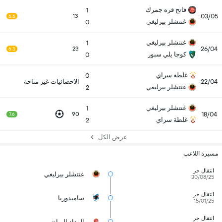
فاتح قره جمرك
1
03/05
13
6.6
غنتشلر بيرليغي
0
غنتشلر بيرليغي
1
26/04
23
6.3
كوجا يلي سبور
0
غلطة سراي
0
22/04
الاحصائيات غير متاحة
غنتشلر بيرليغي
2
غنتشلر بيرليغي
1
18/04
90
7.6
غلطة سراي
2
عرض الكل
مسيرة اللاعب
انتقال حر
غنتشلر بيرليغي
30/08/25
انتقال حر
سامبدوريا
15/01/25
انتقال حر
الوداد الرياضي