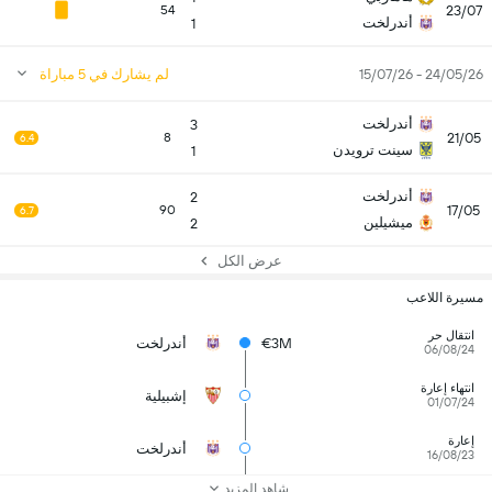
23/07
54
أندرلخت
1
24/05/26 - 15/07/26
لم يشارك في 5 مباراة
أندرلخت
3
21/05
8
6.4
سينت ترويدن
1
أندرلخت
2
17/05
90
6.7
ميشيلين
2
عرض الكل
مسيرة اللاعب
انتقال حر
€3M
أندرلخت
06/08/24
انتهاء إعارة
إشبيلية
01/07/24
إعارة
أندرلخت
16/08/23
شاهد المزيد