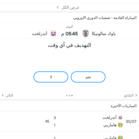
عرض الكل
المباراة القادمة - تصفيات الدوري الاوروبي
اليوم
05:45 م
باوك سالونيكا
أندرلخت
التهديف في أي وقت
نعم
لا
السّابق
التالي
المباريات الأخيرة
أندرلخت
3
30/07
45
هاماربي
1
هاماربي
1