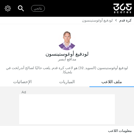
نتائجي
كرة قدم
لودفيغ أوغوستينسون
لودفيغ أوغوستينسون
مدافع أيسر
لودفيغ أوغوستينسون (السويد, 32) هو لاعب كرة قدم, يلعب حاليًا لصالح أندرلخت في
بلجيكا.
ملف اللاعب
المباريات
الإحصائيات
Ad
معلومات اللاعب