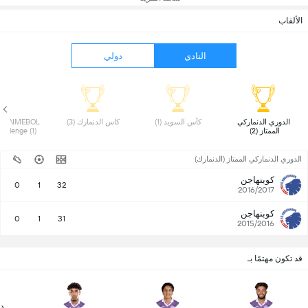
الألقاب
النادي
دولي
 الدوري الدنماركي 
 كأس السويد (1) 
 كاس الدنمارك (3) 
CONMEBOL 
الممتاز (2) 
Club Challenge (1) 
الدوري الدنماركي الممتاز (الدنمارك)
كوبنهاجن
0
1
32
2016/2017
كوبنهاجن
0
1
31
2015/2016
قد تكون مهتمًا بـ
دا