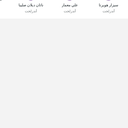
سيزار هويرتا
علي معمار
ناثان ديلان صليبا
أندرلخت
أندرلخت
أندرلخت