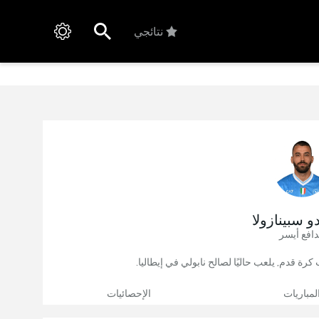
نتائجي
دو سبينازولا
افع أيسر
لمباريات
الإحصائيات