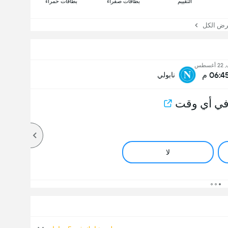
التقييم
بطاقات صفراء
بطاقات حمراء
 الكل
غسطس
06:4 م
نابولي
في أي وقت
لا