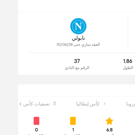
نابولي
العقد ساري حتى 30/06/28
37
1.86
الطول
الرقم مع النادي
روبا
كأس إيطاليا
تصفيات كأس العالم أوروبا
0
1
6.8