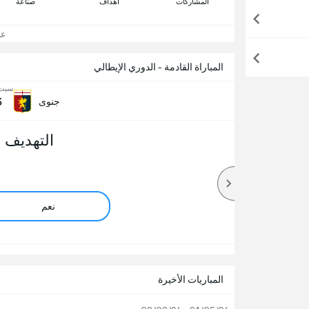
المشاركات
اهداف
صناعة
عرض
المباراة القادمة - الدوري الإيطالي
سبت, 22 أ
5
جنوى
التهديف 
نعم
المباريات الأخيرة