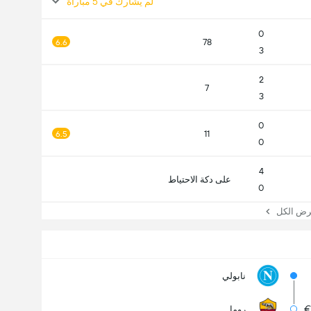
لم يشارك في 5 مباراة
0
78
6.6
3
2
7
3
0
11
6.5
0
4
على دكة الاحتياط
0
 الكل
نابولي
€
روما