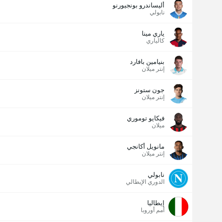
أليساندرو بونجيورنو
نابولي
ياري مينا
كالياري
بنيامين بافارد
إنتر ميلان
جون ستونز
إنتر ميلان
فيكايو توموري
ميلان
مانويل أكانجي
إنتر ميلان
نابولي
الدوري الإيطالي
إيطاليا
أمم أوروبا