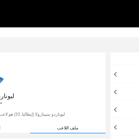
ليونار
مد
ليوناردو سبينازولا (إيطاليا, 33) هو لاعب كرة قدم, يلعب حاليًا لصالح نابولي في إيطاليا.
ملف اللاعب
ا