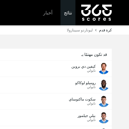
نتائج
أخبار
كرة قدم
ليوناردو سبينازولا
قد تكون مهتمًا بـ
كيفين دي بروين
نابولي
روميلو لوكاكو
نابولي
سكوت ماكتومناي
نابولي
بيلي جيلمور
نابولي