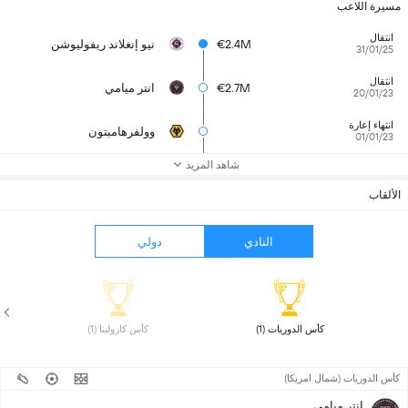
مسيرة اللاعب
انتقال
€2.4M
نيو إنغلاند ريفوليوشن
31/01/25
انتقال
€2.7M
انتر ميامي
20/01/23
انتهاء إعارة
وولفرهامبتون
01/01/23
شاهد المزيد
الألقاب
النادي
دولي
 كأس الدوريات (1) 
 كأس كارولينا (1) 
كأس الدوريات (شمال امريكا)
انتر ميامي