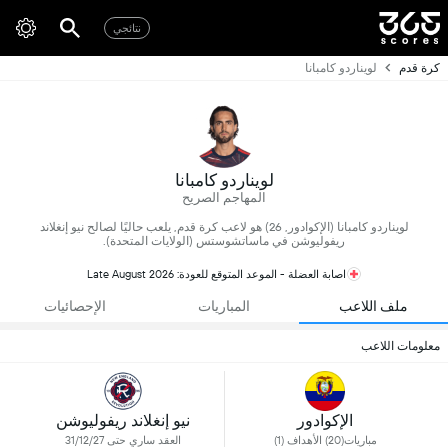
نتائجي
كرة قدم
لويناردو كامبانا
لويناردو كامبانا
المهاجم الصريح
لويناردو كامبانا (الإكوادور, 26) هو لاعب كرة قدم, يلعب حاليًا لصالح نيو إنغلاند
ريفوليوشن في ماساتشوستس (الولايات المتحدة).
اصابة العضلة - الموعد المتوقع للعودة: Late August 2026
ملف اللاعب
المباريات
الإحصائيات
معلومات اللاعب
الإكوادور
نيو إنغلاند ريفوليوشن
مباريات(20) الأهداف (1)
العقد ساري حتى 31/12/27