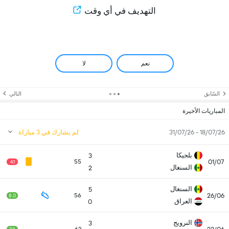
التهديف في أي وقت
نعم
لا
السّابق
التالي
المباريات الأخيرة
18/07/26 - 31/07/26
لم يشارك في 3 مباراة
بلجيكا
3
01/07
55
4.1
السنغال
2
السنغال
5
26/06
56
8.0
العراق
0
النرويج
3