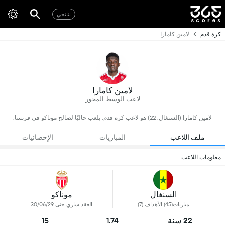
نتائجي
كرة قدم
لامين كامارا
لامين كامارا
لاعب الوسط المحور
لامين كامارا (السنغال, 22) هو لاعب كرة قدم, يلعب حاليًا لصالح موناكو في فرنسا.
ملف اللاعب
المباريات
الإحصائيات
معلومات اللاعب
السنغال
موناكو
مباريات(45) الأهداف (7)
العقد ساري حتى 30/06/29
22 سنة
1.74
15