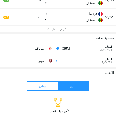
22/06
62
7.3
السنغال
2
فرنسا
3
16/06
75
6.3
السنغال
1
عرض الكل
مسيرة اللاعب
انتقال
€15M
موناكو
30/07/24
انتقال
ميتز
13/04/23
الألقاب
النادي
دولي
 كأس خوان غامبر (1) 