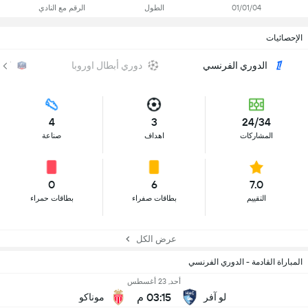
01/01/04
الطول
الرقم مع النادي
الإحصائيات
الدوري الفرنسي
دوري أبطال اوروبا
كأس
4
3
24/34
المشاركات
اهداف
صناعة
0
6
7.0
التقييم
بطاقات صفراء
بطاقات حمراء
عرض الكل
المباراة القادمة - الدوري الفرنسي
أحد, 23 أغسطس
03:15 م
لو آفر
موناكو