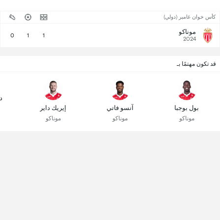
كأس خوان غامبر (دولي)
موناكو
0
1
1
2024
قد تكون مهتمًا بـ
د
بول بوجبا
آنسو فاتي
إيريك داير
موناكو
موناكو
موناكو