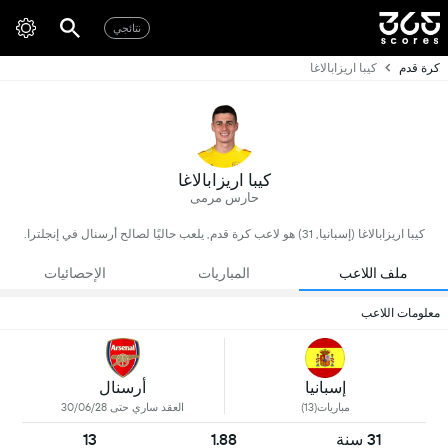
نتائجي
كرة قدم
كيبا اريزابالاغا
كيبا اريزابالاغا
حارس مرمى
كيبا اريزابالاغا (إسبانيا, 31) هو لاعب كرة قدم, يلعب حاليًا لصالح أرسنال في إنجلترا.
ملف اللاعب
المباريات
الإحصائيات
معلومات اللاعب
إسبانيا
أرسنال
مباريات(13)
العقد ساري حتى 30/06/28
31 سنة
1.88
13