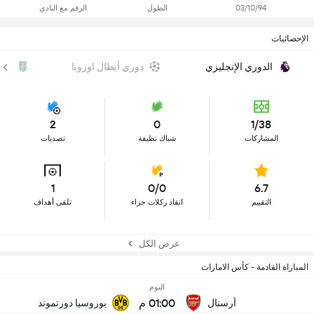
03/10/94
الطول
الرقم مع النادي
الإحصائيات
الدوري الإنجليزي
دوري أبطال اوروبا
كأس
2
0
1/38
المشاركات
شباك نظيفة
تصديات
1
0/0
6.7
التقييم
انقاذ ركلات جزاء
تلقى أهداف
عرض الكل
المباراة القادمة - كأس الامارات
اليوم
01:00 م
أرسنال
بوروسيا دورتموند