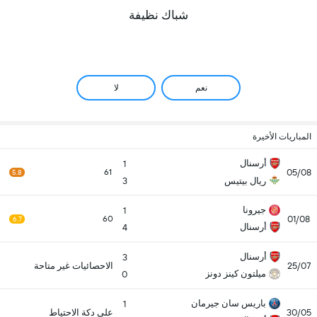
شباك نظيفة
نعم
لا
المباريات الأخيرة
أرسنال
1
05/08
61
5.8
ريال بيتيس
3
جيرونا
1
01/08
60
6.7
أرسنال
4
أرسنال
3
25/07
الاحصائيات غير متاحة
ميلتون كينز دونز
0
باريس سان جيرمان
1
30/05
على دكة الاحتياط