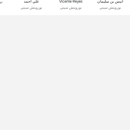
أنيس بن سليمان
Vicente Reyes
علي أحمد
نو
نورويتش سيتي
نورويتش سيتي
نورويتش سيتي