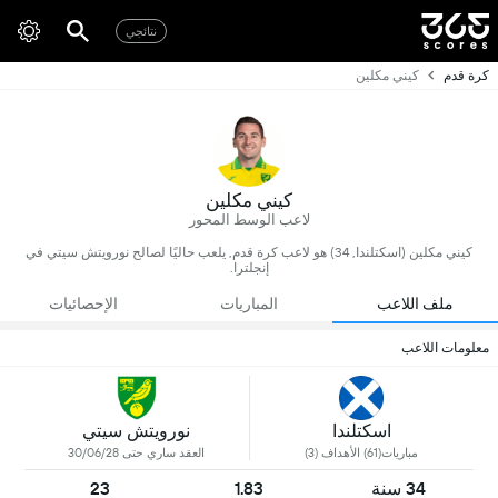
نتائجي
كرة قدم
كيني مكلين
كيني مكلين
لاعب الوسط المحور
كيني مكلين (اسكتلندا, 34) هو لاعب كرة قدم, يلعب حاليًا لصالح نورويتش سيتي في
إنجلترا.
ملف اللاعب
المباريات
الإحصائيات
معلومات اللاعب
اسكتلندا
نورويتش سيتي
مباريات(61) الأهداف (3)
العقد ساري حتى 30/06/28
34 سنة
1.83
23