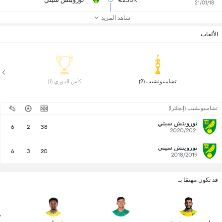
21/01/18
شاهد المزيد
الألقاب
 تشامبيونشيب (2) 
 كأس الدوري (1) 
تشامبيونشيب (إنجلترا)
نورويتش سيتي
6
2
38
2020/2021
نورويتش سيتي
6
3
20
2018/2019
قد تكون مهتمًا بـ
م