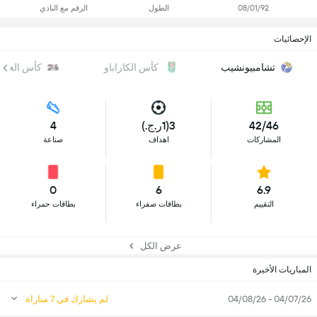
08/01/92
الطول
الرقم مع النادي
الإحصائيات
تشامبيونشيب
كأس الكاراباو
كأس العالم
42/46
3(1ر.ج.)
4
المشاركات
اهداف
صناعة
0
6
6.9
التقييم
بطاقات صفراء
بطاقات حمراء
عرض الكل
المباريات الأخيرة
04/07/26 - 04/08/26
لم يشارك في 7 مباراة