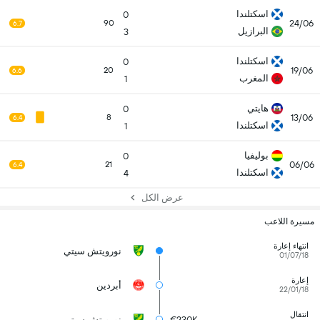
اسكتلندا
0
24/06
90
6.7
البرازيل
3
اسكتلندا
0
19/06
20
6.6
المغرب
1
هايتي
0
13/06
8
6.4
اسكتلندا
1
بوليفيا
0
06/06
21
6.4
اسكتلندا
4
عرض الكل
مسيرة اللاعب
انتهاء إعارة
نورويتش سيتي
01/07/18
إعارة
أبردين
22/01/18
انتقال
€230K
نورويتش سيتي