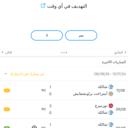
التهديف في أي وقت
نعم
لا
السّابق
التالي
المباريات الأخيرة
11/07/26 - 08/08/26
لم يشارك في 6 مباراة
شالكة
1
17/05
90
6.9
آينتراخت براونشفايش
0
نورنبيرج
3
09/05
90
6.9
شالكة
0
شالكة
1