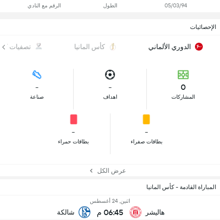
05/03/94
الطول
الرقم مع النادي
الإحصائيات
الدوري الألماني
كأس المانيا
تصفيات كأس 
-
-
0
المشاركات
اهداف
صناعة
-
-
بطاقات صفراء
بطاقات حمراء
عرض الكل
المباراة القادمة - كأس المانيا
اثنين, 24 أغسطس
06:45 م
هاليشر
شالكة