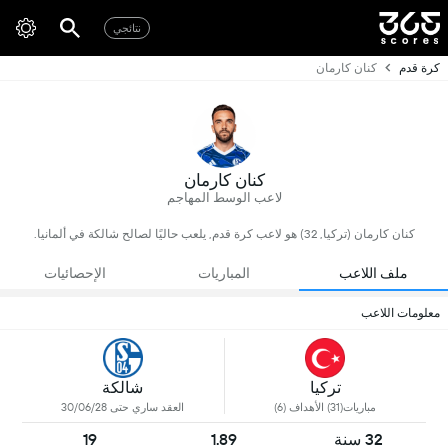
نتائجي
كرة قدم
كنان كارمان
كنان كارمان
لاعب الوسط المهاجم
كنان كارمان (تركيا, 32) هو لاعب كرة قدم, يلعب حاليًا لصالح شالكة في ألمانيا.
ملف اللاعب
المباريات
الإحصائيات
معلومات اللاعب
تركيا
شالكة
مباريات(31) الأهداف (6)
العقد ساري حتى 30/06/28
32 سنة
1.89
19