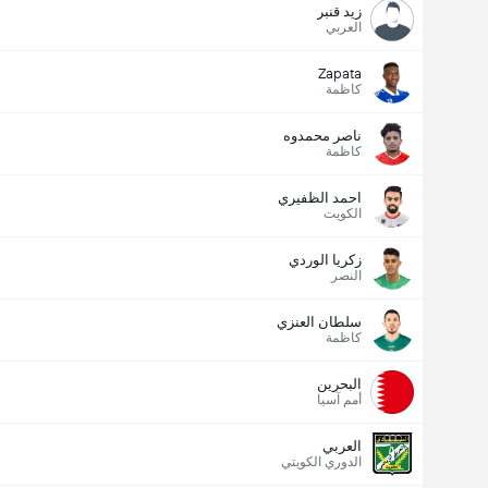
زيد قنبر
العربي
Zapata
كاظمة
ناصر محمدوه
كاظمة
احمد الظفيري
الكويت
زكريا الوردي
النصر
سلطان العنزي
كاظمة
البحرين
أمم آسيا
العربي
الدوري الكويتي