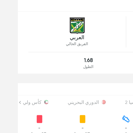
العربي
الفريق الحالي
1.68
الطول
 2
الدوري البحريني
كأس ولي العهد
-
-
-