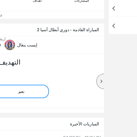
المشاركات
اهداف
عرض
المباراة القادمة - دوري أبطال آسيا 2
أربعاء, 12
0
إيست بنغال
التهديف
نعم
المباريات الأخيرة