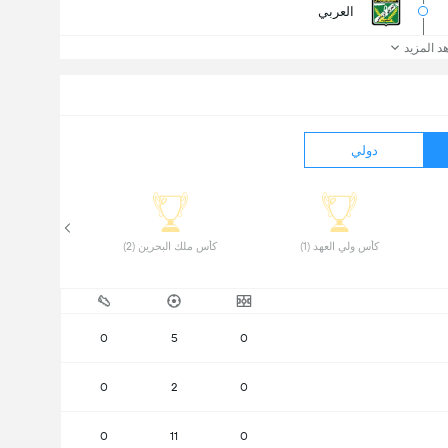
العربي
د المزيد
دولي
 كأس ولي العهد (1) 
 كأس ملك البحرين (2) 
0
5
0
0
2
0
0
11
0