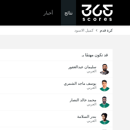
نتائج
أخبار
كرة قدم
كميل الاسود
قد تكون مهتمًا بـ
سليمان عبدالغفور
العربي
يوسف ماجد الشمري
العربي
محمد خالد النصار
العربي
بندر السلامة
العربي