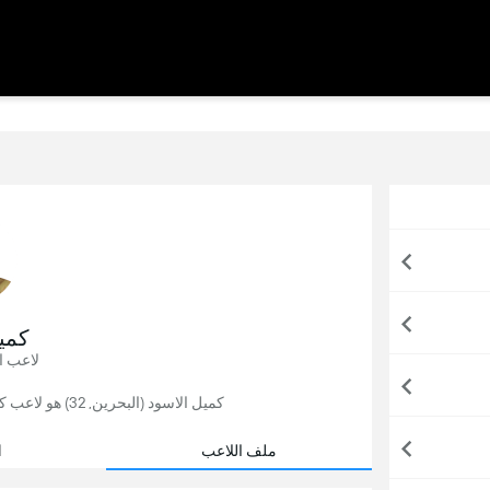
كمي
لاعب ا
كميل الاسود (البحرين, 32) هو لاعب كرة قدم, يلعب حاليًا لصالح العربي في الكويت.
ملف اللاعب
ا