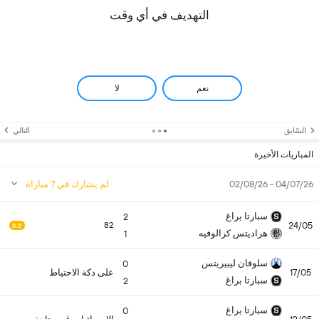
التهديف في أي وقت
نعم
لا
السّابق
التالي
المباريات الأخيرة
04/07/26 - 02/08/26
لم يشارك في 7 مباراة
سبارتا براغ
2
24/05
82
6.6
هراديتس كرالوفيه
1
سلوفان ليبيريتس
0
17/05
على دكة الاحتياط
سبارتا براغ
2
سبارتا براغ
0