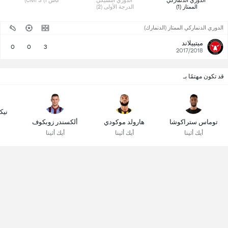
 الدوري الدنماركي 
 الدوري التشيكي 
 كأس CMFS (1) 
الممتاز (1) 
الدرجة الأولى (2) 
الدوري الدنماركي الممتاز (الدنمارك)
ميتييلاند
0
0
3
2017/2018
قد تكون مهتمًا بـ
نيك
توماس ستراكوشا
هارولد موكودي
ألكسندر زوبكوف
أيك أثينا
أيك أثينا
أيك أثينا