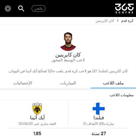
نتائجي
كرة قدم
كان كايرينين
كان كايرينين
لاعب الوسط المحور
كان كايرينين (فنلندا, 27) هو لاعب كرة قدم, يلعب حاليًا لصالح أيك أثينا في اليونان.
ملف اللاعب
المباريات
الإحصائيات
معلومات اللاعب
فنلندا
أيك أثينا
مباريات(28) الأهداف (1)
العقد ساري حتى 30/06/30
27 سنة
1.85