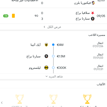
12/05
الاحصائيات غير متاحة
فيكتوريا بلزن
0
سلافيا براغ
0
09/05
90
7.4
سبارتا براغ
3
عرض الكل
مسيرة اللاعب
انتقال
€4M
أيك أثينا
07/07/26
انتقال
€1.5M
سبارتا براغ
01/01/23
انتقال
€300K
ليلستروم
01/01/21
شاهد المزيد
الألقاب