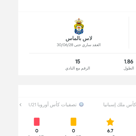
لاس بالماس
العقد ساري حتى 30/06/28
15
1.86
الطول
الرقم مع النادي
أس ملك إسبانيا
تصفيات كأس أوروبا U21
0
0
6.7