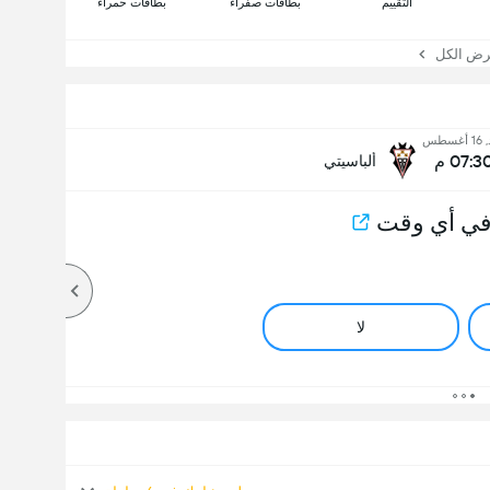
التقييم
بطاقات صفراء
بطاقات حمراء
 الكل
غسطس
07:3 م
ألباسيتي
في أي وقت
لا