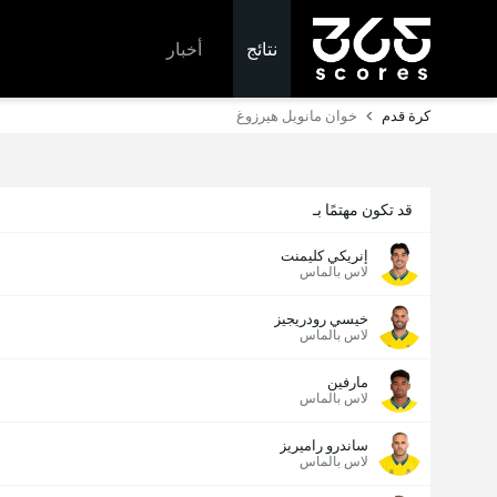
نتائج
أخبار
كرة قدم
خوان مانويل هيرزوغ
قد تكون مهتمًا بـ
إنريكي كليمنت
لاس بالماس
خيسي رودريجيز
لاس بالماس
مارفين
لاس بالماس
ساندرو راميريز
لاس بالماس