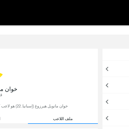
خوان ما
قل
خوان مانويل هيرزوغ (إسبانيا, 22) هو لاعب كرة قدم, يلعب حاليًا لصالح لاس بالماس في إسبانيا.
ملف اللاعب
ا