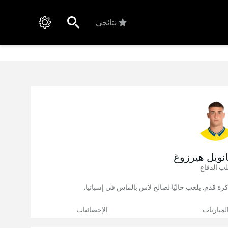
نتائجي
نويل هيرزوغ
ب الدفاع
لمباريات
الإحصائيات