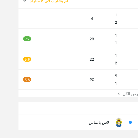
لم يشارك في 6 مباراة
1
4
2
1
28
7.2
1
1
22
6.9
2
5
90
5.8
1
 الكل
لاس بالماس