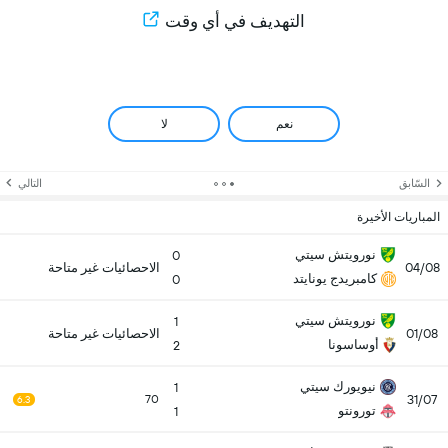
التهديف في أي وقت
نعم
لا
السّابق
التالي
المباريات الأخيرة
نورويتش سيتي
0
04/08
الاحصائيات غير متاحة
كامبريدج يونايتد
0
نورويتش سيتي
1
01/08
الاحصائيات غير متاحة
أوساسونا
2
نيويورك سيتي
1
31/07
70
6.3
تورونتو
1