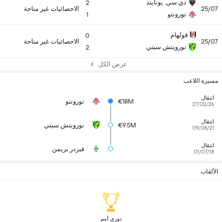
دي.سي. يونايتد
2
25/07
الاحصائيات غير متاحة
تورونتو
1
فولهام
0
25/07
الاحصائيات غير متاحة
نورويتش سيتي
2
عرض الكل
مسيرة اللاعب
انتقال
€18M
تورونتو
27/02/26
انتقال
€9.5M
نورويتش سيتي
09/08/21
انتقال
فيردر بريمن
01/07/18
الألقاب
 دوري أمم 