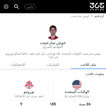
نتائجي
كرة قدم
جوش سارجينت
جوش سارجينت
المهاجم الصريح
جوش سارجينت (الولايات المتحدة, 26) هو لاعب كرة قدم, يلعب حاليًا لصالح تورونتو
في كندا.
ملف اللاعب
المباريات
الإحصائيات
معلومات اللاعب
الولايات المتحدة
تورونتو
مباريات(29) الأهداف (5)
العقد ساري حتى 30/06/31
26 سنة
1.85
9