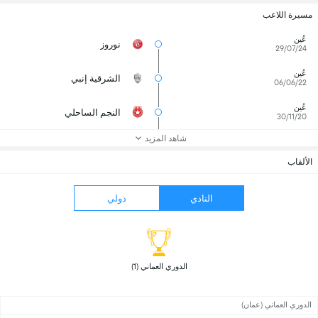
مسيرة اللاعب
عُين
نوروز
29/07/24
عُين
الشرقية إنبي
06/06/22
عُين
النجم الساحلي
30/11/20
شاهد المزيد
الألقاب
النادي
دولي
 الدوري العماني (1) 
الدوري العماني (عمان)