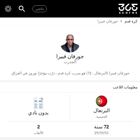
نتائجي
كرة قدم
جورفان فييرا
جورفان فييرا
المدرب
جورفان فييرا (البرتغال ، 72) هو مدرب كرة قدم ، درّب مؤخرًا نوروز في العراق.
معلومات اللاعب
البرتغال
بدون نادي
الجنسية
72 سنة
2
29/09/53
الألقاب