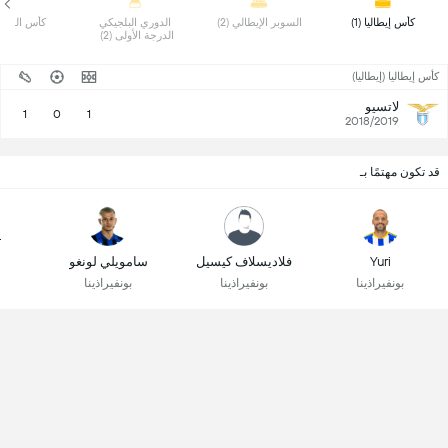
 كأس إيطاليا (1) 
 السوبر الإيطالي (2) 
 الدوري البلجيكي 
 كأس السوبر (
الدرجة الأولى (2) 
كأس إيطاليا (إيطاليا)
لاتسيو
1
0
1
2018/2019
قد تكون مهتمًا بـ
r
Yuri
فلاديسلاف كيسيل
سامويلي لونغو
بونفيراذينا
بونفيراذينا
بونفيراذينا