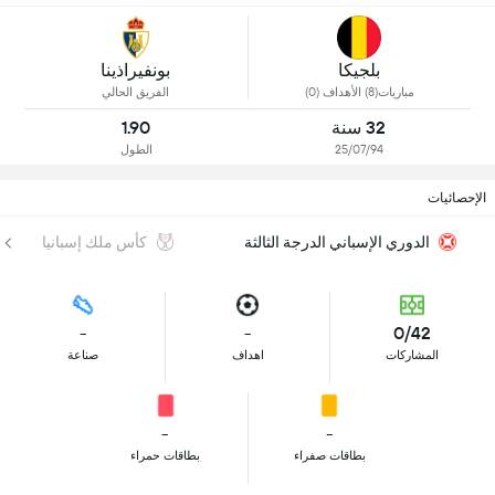
بلجيكا
بونفيراذينا
مباريات(8) الأهداف (0)
الفريق الحالي
32 سنة
1.90
25/07/94
الطول
الإحصائيات
الدوري الإسباني الدرجة الثالثة
كأس ملك إسبانيا
-
-
0/42
المشاركات
اهداف
صناعة
-
-
بطاقات صفراء
بطاقات حمراء