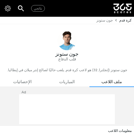
نتائجي
كرة قدم
جون ستونز
جون ستونز
قلب الدفاع
جون ستونز (إنجلترا, 32) هو لاعب كرة قدم, يلعب حاليًا لصالح إنتر ميلان في إيطاليا.
ملف اللاعب
المباريات
الإحصائيات
Ad
معلومات اللاعب