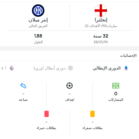
إنجلترا
إنتر ميلان
مباريات(94) الأهداف (3)
الفريق الحالي
32 سنة
1.88
28/05/94
الطول
الإحصائيات
الدوري الإيطالي
دوري أبطال اوروبا
الدو
-
-
0
المشاركات
اهداف
صناعة
-
-
بطاقات صفراء
بطاقات حمراء