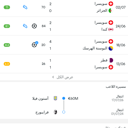
سويسرا
2
02/07
70
7.1
الجزائر
0
سويسرا
2
24/06
84
8.1
كندا
1
سويسرا
4
2
18/06
20
8.2
البوسنة الهرسك
1
قطر
1
13/06
26
6.3
سويسرا
1
عرض الكل
مسيرة اللاعب
انتقال
€60M
أستون فيلا
17/07/26
انتقال
فرايبورج
01/07/24