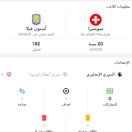
معلومات اللاعب
سويسرا
أستون فيلا
مباريات(16) الأهداف (6)
العقد ساري حتى 30/06/31
20 سنة
1.82
14/10/05
الطول
الإحصائيات
الدوري الإنجليزي
دوري أبطال اوروبا
الد
-
-
0
المشاركات
اهداف
صناعة
-
-
بطاقات صفراء
بطاقات حمراء