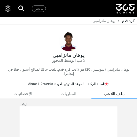
نتائجي
كرة قدم
يوهان مانزامبي
يوهان مانزامبي
لاعب الوسط المحور
يوهان مانزامبي (سويسرا, 20) هو لاعب كرة قدم, يلعب حاليًا لصالح أستون فيلا في
إنجلترا.
اصابة الركبة - الموعد المتوقع للعودة: About 1-2 weeks
ملف اللاعب
المباريات
الإحصائيات
Ad