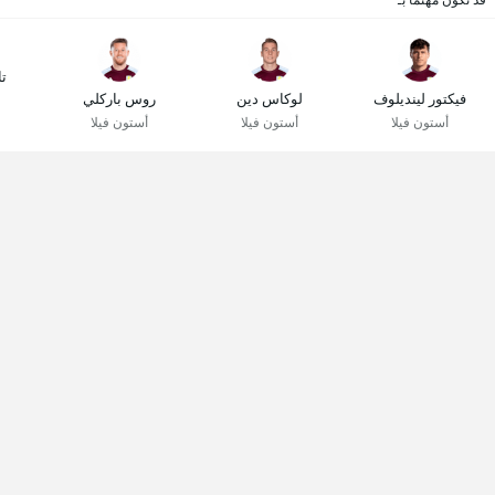
قد تكون مهتمًا بـ
تا
فيكتور لينديلوف
لوكاس دين
روس باركلي
أستون فيلا
أستون فيلا
أستون فيلا