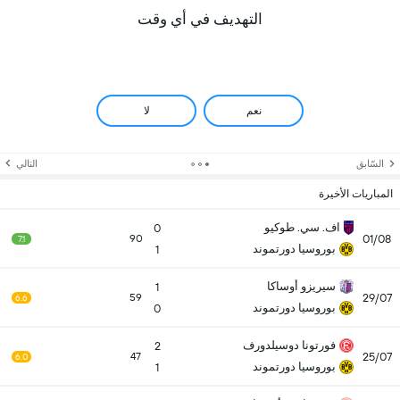
التهديف في أي وقت
نعم
لا
السّابق
التالي
المباريات الأخيرة
اف. سي. طوكيو
0
01/08
90
7.1
بوروسيا دورتموند
1
سيريزو أوساكا
1
29/07
59
6.6
بوروسيا دورتموند
0
فورتونا دوسيلدورف
2
25/07
47
6.0
بوروسيا دورتموند
1