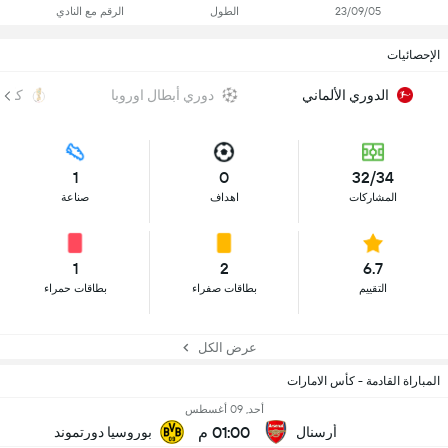
23/09/05
الطول
الرقم مع النادي
الإحصائيات
الدوري الألماني
دوري أبطال اوروبا
كأس ا
1
0
32/34
المشاركات
اهداف
صناعة
1
2
6.7
التقييم
بطاقات صفراء
بطاقات حمراء
عرض الكل
المباراة القادمة - كأس الامارات
أحد, 09 أغسطس
01:00 م
أرسنال
بوروسيا دورتموند