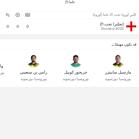
عاما (1) 
كأس أوروبا تحت 21 عاما (أوروبا)
إنجلترا تحت 21
0
0
0
2025 Slovakia
قد تكون مهتمًا بـ
وا
مارسيل سابيتزر
جريجور كوبيل
رامي بن سبعيني
بور
بوروسيا دورتموند
بوروسيا دورتموند
بوروسيا دورتموند