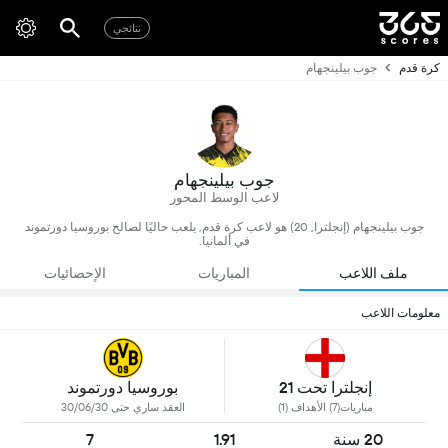
نتائجي
كرة قدم
جوب بيلينجهام
جوب بيلينجهام
لاعب الوسط المحور
جوب بيلينجهام (إنجلترا, 20) هو لاعب كرة قدم, يلعب حاليًا لصالح بوروسيا دورتموند
في ألمانيا.
ملف اللاعب
المباريات
الإحصائيات
معلومات اللاعب
إنجلترا تحت 21
بوروسيا دورتموند
مباريات(7) الأهداف (1)
العقد ساري حتى 30/06/30
20 سنة
1.91
7