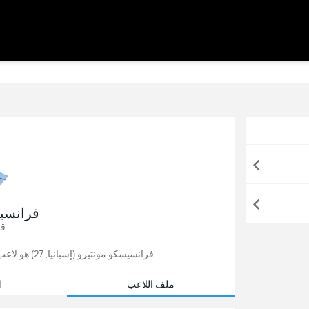
فرانسي
قل
فرانسيسكو مونتيرو (إسبانيا, 27) هو لاعب كرة قدم حُر,آخر فريق لعب له مالقا في إسبانيا.
ملف اللاعب
ا