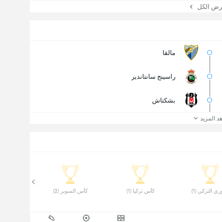
 الكل
مالقا
راسينج سانتاندير
بشكتاش
د المزيد
ري التركي (1) 
 كأس تركيا (1) 
 كأس السوبر (2) 