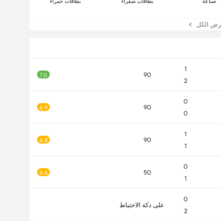
صناعة
بطاقات صفراء
بطاقات حمراء
 الكل
1
90
7.0
2
0
90
6.9
0
1
90
6.8
1
0
50
6.6
1
0
على دكة الاحتياط
2