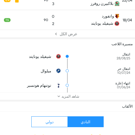
22/04
90
6.4
بلاكبيرن روفرز
3
واتفورد
0
18/04
90
7.5
شيفيلد يونايتد
2
عرض الكل
مسيرة اللاعب
انتقال
شيفيلد يونايتد
28/08/25
انتقال حر
ميلوال
10/07/24
انتهاء إعارة
توتنهام هوتسبر
01/06/24
شاهد المزيد
الألقاب
النادي
دولي