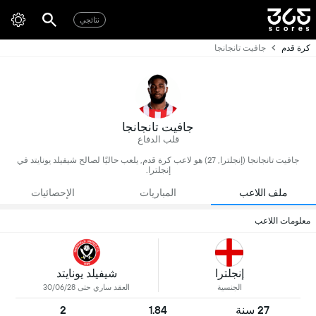
نتائجي
كرة قدم
جافيت تانجانجا
جافيت تانجانجا
قلب الدفاع
جافيت تانجانجا (إنجلترا, 27) هو لاعب كرة قدم, يلعب حاليًا لصالح شيفيلد يونايتد في
إنجلترا.
ملف اللاعب
المباريات
الإحصائيات
معلومات اللاعب
إنجلترا
شيفيلد يونايتد
الجنسية
العقد ساري حتى 30/06/28
27 سنة
1.84
2